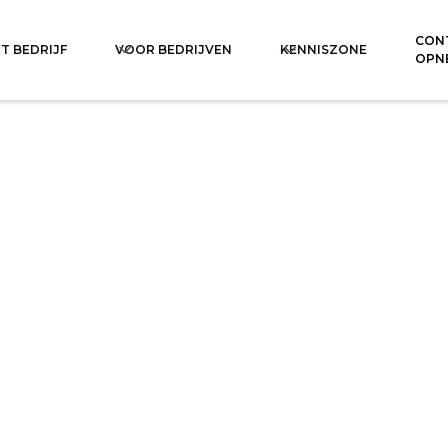
CON
T BEDRIJF
VOOR BEDRIJVEN
KENNISZONE
OPN
s op
Tel
+48 32 338 36 10