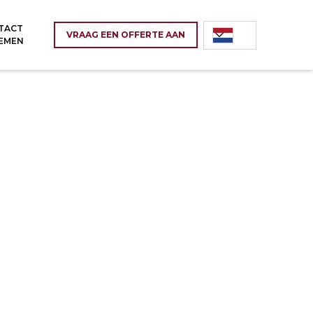
TACT
VRAAG EEN OFFERTE AAN
EMEN
Kantoor
44-120 Pyskowice, Nasienna Straat 2