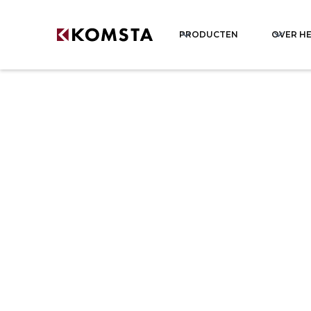
PRODUCTEN
OVER HE
Neem contact op
Neem contact met on
E-Mail
salon@komsta.pl