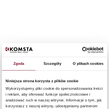
Zgoda
Szczegóły
O plikach cookies
Niniejsza strona korzysta z plików cookie
Wykorzystujemy pliki cookie do spersonalizowania treści
Aluprof-ramen
i reklam, aby oferować funkcje społecznościowe i
analizować ruch w naszej witrynie. Informacje o tym, jak
Komsta als producent van ramen biedt Aluprof-systemen aan, die
zich kenmerken door
uitzonderlijke duurzaamheid, hoge
korzystasz z naszej witryny, udostępniamy partnerom
dichtheid en uitstekende isolatie-eigenschappen
, en die de