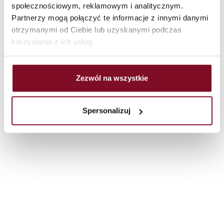
społecznościowym, reklamowym i analitycznym.
uitvoering van zelfs de meest veeleisende investeringen ondersteunen
dankzij nauwkeurige uitvoering en tijdige leveringen.
/
/
/
Hoofdpagina
producten
Ramen
PVC ramen
Partnerzy mogą połączyć te informacje z innymi danymi
otrzymanymi od Ciebie lub uzyskanymi podczas
BEKIJK PRODUCTEN
korzystania z ich usług.
Zezwól na wszystkie
Spersonalizuj