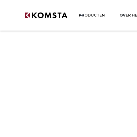
PRODUCTEN
OVER HE
Neem contact op
Handelaren in Europ
Onze dealers in Euro