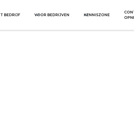
CON
T BEDRIJF
VOOR BEDRIJVEN
KENNISZONE
OPN
a
E-M
sal
pa
Kan
Pysk