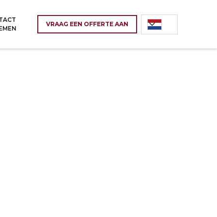
TACT
VRAAG EEN OFFERTE AAN
EMEN
ail
Tel
on@komsta.pl
+48 32 338 36 10
toor
owice, Nasienna Straat 2