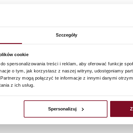
Yaroslav Vasilev
jarek.wasilewski@ko
O
VOVKO
+39 393 7276853
Italië
Szczegóły
Fabrizio Facchini
K
K
+39 324 5477314
SKI
SKI
Italië
 plików cookie
Arkadiusz Czern
do spersonalizowania treści i reklam, aby oferować funkcje sp
arkadiusz.czernik@k
ormacje o tym, jak korzystasz z naszej witryny, udostępniamy p
+48 32 338 36 35
Partnerzy mogą połączyć te informacje z innymi danymi otrzym
Nederland, België
nia z ich usług.
Tomasz Marszal
tomasz.marszalek@k
+48 501 819 211
Spersonalizuj
Z
+48 32 338 36 41
Andere landen