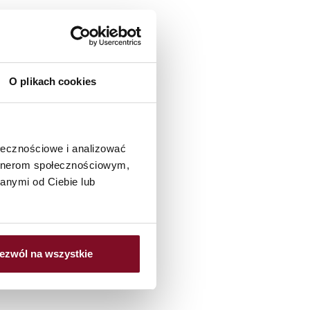
sky
msta.pl
O plikach cookies
ik
ołecznościowe i analizować
omsta.pl
artnerom społecznościowym,
anymi od Ciebie lub
ek
omsta.pl
ezwól na wszystkie