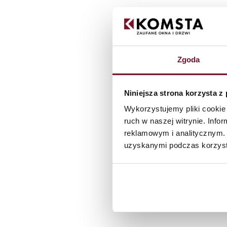
CZERNIK
NIKOLA ŚLĄSKA
MATEUSZ
ANDREI VOVK
ANDREI 
KOMSTA
FABRIZIO
Zgoda
FACCHINI
JARE
JARE
VASILEW
VASILEW
Niniejsza strona korzysta z
Wykorzystujemy pliki cookie 
ruch w naszej witrynie. Inf
reklamowym i analitycznym. 
uzyskanymi podczas korzysta