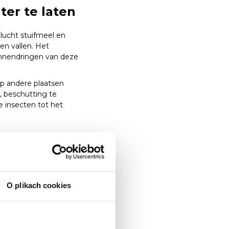
er te laten
 lucht stuifmeel en
en vallen. Het
innendringen van deze
p andere plaatsen
, beschutting te
 insecten tot het
skietennet
e winter wordt het
O plikach cookies
telling van het gaas
gesteld aan vuil. In
n zijn, kunt u