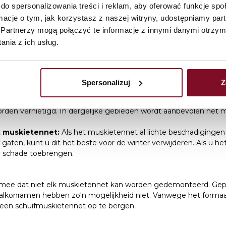
do spersonalizowania treści i reklam, aby oferować funkcje sp
etten te verwijderen
ormacje o tym, jak korzystasz z naszej witryny, udostępniamy p
Partnerzy mogą połączyć te informacje z innymi danymi otrzym
nia z ich usług.
het aan te raden om het muskieten
emonteren?
Spersonalizuj
Z
 muskietennet in de winter is nuttig in de volgende situaties:
omstandigheden:
In gebieden met hevige sneeuwval en koude
den vernietigd. In dergelijke gebieden wordt aanbevolen het 
 muskietennet:
Als het muskietennet al lichte beschadigingen 
aten, kunt u dit het beste voor de winter verwijderen. Als u het 
r schade toebrengen.
 mee dat niet elk muskietennet kan worden gedemonteerd. Gep
lkonramen hebben zo'n mogelijkheid niet. Vanwege het formaa
 een schuifmuskietennet op te bergen.