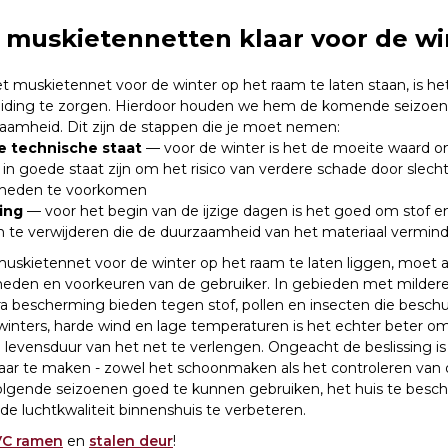
 muskietennetten klaar voor de wi
t muskietennet voor de winter op het raam te laten staan, is 
reiding te zorgen. Hierdoor houden we hem de komende seizoen
amheid. Dit zijn de stappen die je moet nemen:
e technische staat
— voor de winter is het de moeite waard om
in goede staat zijn om het risico van verdere schade door slech
heden te voorkomen
ing
— voor het begin van de ijzige dagen is het goed om stof e
n te verwijderen die de duurzaamheid van het materiaal vermind
muskietennet voor de winter op het raam te laten liggen, moet
heden en voorkeuren van de gebruiker. In gebieden met mildere
a bescherming bieden tegen stof, pollen en insecten die besch
winters, harde wind en lage temperaturen is het echter beter 
levensduur van het net te verlengen. Ongeacht de beslissing is
aar te maken - zowel het schoonmaken als het controleren van 
volgende seizoenen goed te kunnen gebruiken, het huis te bes
 de luchtkwaliteit binnenshuis te verbeteren.
C ramen
en
stalen deur
!