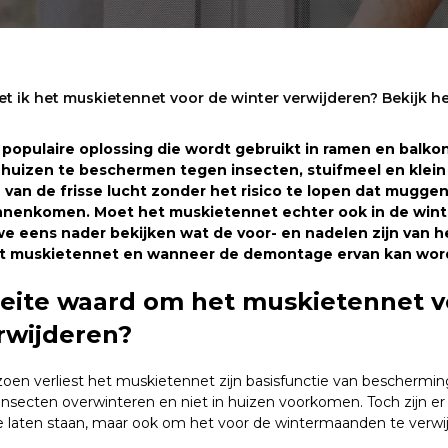
t ik het muskietennet voor de winter verwijderen? Bekijk he
 populaire oplossing die wordt gebruikt in ramen en balk
 huizen te beschermen tegen insecten, stuifmeel en klein 
an de frisse lucht zonder het risico te lopen dat muggen
innenkomen. Moet het muskietennet echter ook in de wi
we eens nader bekijken wat de voor- en nadelen zijn van h
et muskietennet en wanneer de demontage ervan kan wor
oeite waard om het muskietennet v
rwijderen?
izoen verliest het muskietennet zijn basisfunctie van beschermi
nsecten overwinteren en niet in huizen voorkomen. Toch zijn e
laten staan, maar ook om het voor de wintermaanden te verwij