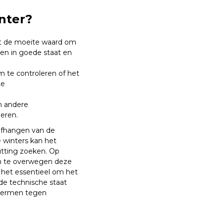
nter?
het de moeite waard om
en in goede staat en
 te controleren of het
te
n andere
eren.
 afhangen van de
 winters kan het
utting zoeken. Op
om te overwegen deze
 het essentieel om het
de technische staat
chermen tegen