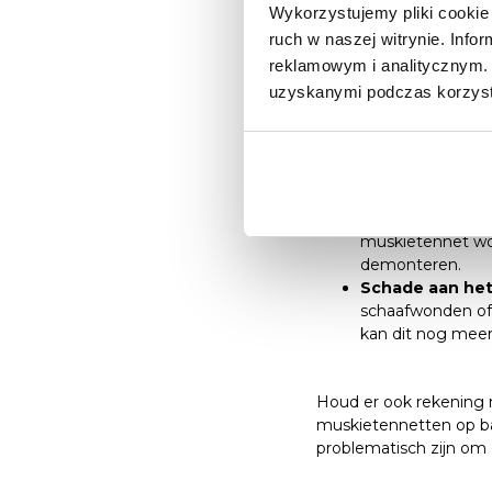
Wykorzystujemy pliki cookie 
overwegen muskietenn
ruch w naszej witrynie. Inf
reklamowym i analitycznym. 
uzyskanymi podczas korzysta
Wanneer is 
winter te d
Het demonteren van het
Extreme weers
muskietennet wor
demonteren.
Schade aan het
schaafwonden of g
kan dit nog mee
Houd er ook rekening
muskietennetten op ba
problematisch zijn om