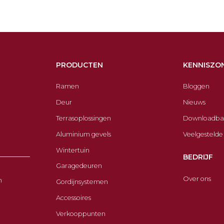
PRODUCTEN
KENNISZO
Ramen
Bloggen
Deur
Nieuws
Terrasoplossingen
Downloadba
Aluminium gevels
Veelgestelde
Wintertuin
BEDRIJF
Garagedeuren
Over ons
n
Gordijnsystemen
Accessoires
Verkooppunten