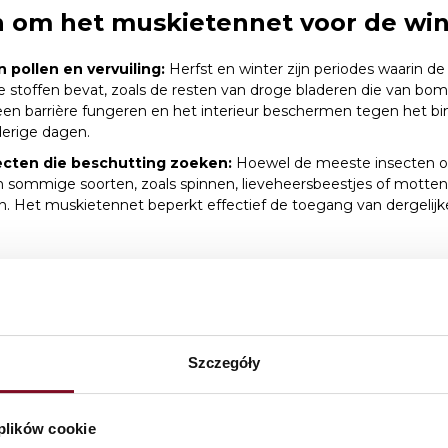
om het muskietennet voor de wint
 pollen en vervuiling:
Herfst en winter zijn periodes waarin de
e stoffen bevat, zoals de resten van droge bladeren die van bom
een barrière fungeren en het interieur beschermen tegen het b
derige dagen.
ecten die beschutting zoeken:
Hoewel de meeste insecten o
 sommige soorten, zoals spinnen, lieveheersbeestjes of motten
. Het muskietennet beperkt effectief de toegang van dergelijke
voor het verwijderen van een mu
ter
 het muskietennet tegen barre weersomstandigheden:
In d
Szczegóły
eld aan regen, sneeuw, vorst en windstoten. Langdurige bloots
tige omstandigheden kan tot beschadiging leiden.
erhoud:
In de winter kunnen muskietennetten meer worden bloot
 plików cookie
tig schoonmaken van netten, wat bij lage temperaturen lastig ka