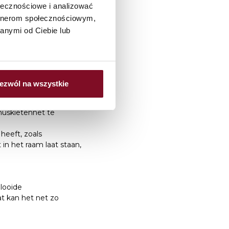
ołecznościowe i analizować
artnerom społecznościowym,
anymi od Ciebie lub
net voor de
ezwól na wszystkie
 winters kan het
muskietennet te
heeft, zoals
in het raam laat staan,
looide
t kan het net zo