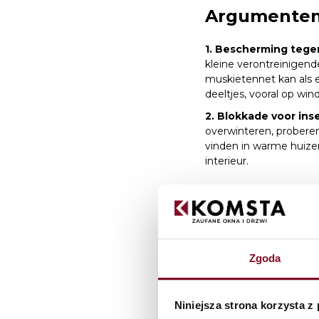
Argumenten 
1. Bescherming tegen
kleine verontreinigend
muskietennet kan als 
deeltjes, vooral op win
2. Blokkade voor ins
overwinteren, proberen
vinden in warme huizen
interieur.
Argumenten 
voor de win
1. Bescherming van
Zgoda
muskietennet blootgest
aan dergelijke onguns
2. Esthetiek en ond
Niniejsza strona korzysta z
plaats van het regelma