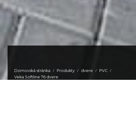
/
/
/
/
Domovská stránka
Produkty
dvere
PVC
Veka Softline 76 dvere