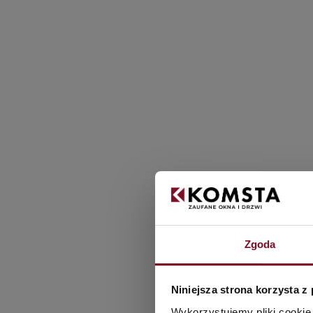
Dvere
Oceľové dvere
Výrobca oceľov
Zgoda
Niniejsza strona korzysta z
Wykorzystujemy pliki cookie 