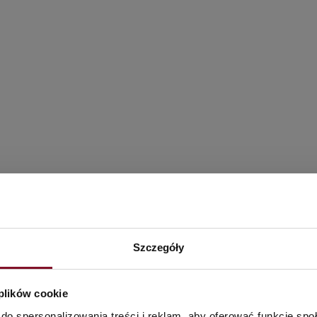
ých dverí
Szczegóły
 plików cookie
do spersonalizowania treści i reklam, aby oferować funkcje sp