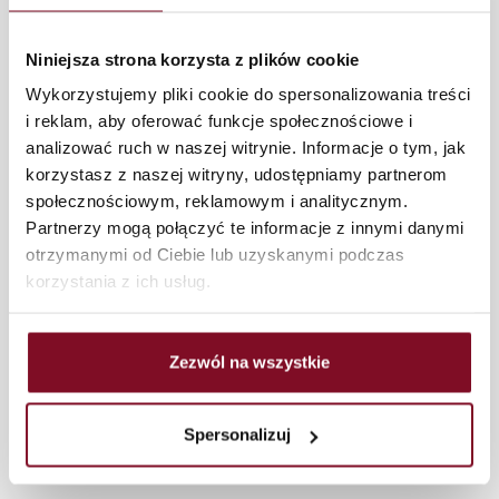
Małogoszcz
Producent okien aluminiowych Opatów
Niniejsza strona korzysta z plików cookie
Wykorzystujemy pliki cookie do spersonalizowania treści
Podkarpackie
i reklam, aby oferować funkcje społecznościowe i
analizować ruch w naszej witrynie. Informacje o tym, jak
Producent okien aluminiowych Rzeszów
Producent okien aluminiowych Przemyśl
korzystasz z naszej witryny, udostępniamy partnerom
Producent okien aluminiowych Stalowa
społecznościowym, reklamowym i analitycznym.
Wola
Partnerzy mogą połączyć te informacje z innymi danymi
Producent okien aluminiowych Mielec
otrzymanymi od Ciebie lub uzyskanymi podczas
Producent okien aluminiowych
korzystania z ich usług.
Tarnobrzeg
Producent okien aluminiowych Krosno
Producent okien aluminiowych Dębica
Producent okien aluminiowych Jarosław
Zezwól na wszystkie
Producent okien aluminiowych Sanok
Producent okien aluminiowych Jasło
Producent okien aluminiowych Przeworsk
Spersonalizuj
Producent okien aluminiowych Łańcut
Producent okien aluminiowych Leżajsk