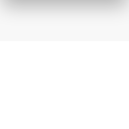
Producent okien aluminiowych Nisko
Producent okien aluminiowych Ustrzyki
Dolne
Śląskie
Producent okien PVC Katowice
Producent okien PVC Częstochowa