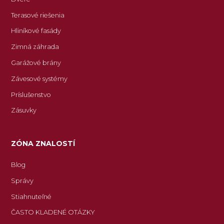
Terasové riešenia
Hliníkové fasády
Zimná záhrada
Garážové brány
Závesové systémy
Príslušenstvo
Zásuvky
ZÓNA ZNALOSTÍ
Blog
Správy
Stiahnuteľné
ČASTO KLADENÉ OTÁZKY