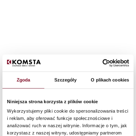
Zgoda
Szczegóły
O plikach cookies
Robustné okná
Niniejsza strona korzysta z plików cookie
Wykorzystujemy pliki cookie do spersonalizowania treści
za výnimočnú cenu
i reklam, aby oferować funkcje społecznościowe i
analizować ruch w naszej witrynie. Informacje o tym, jak
Výmena alebo nákup nových okien je pomerne veľký výdavok. Jako
korzystasz z naszej witryny, udostępniamy partnerom
výrobca okien
už mnoho rokov chápeme potreby zákazníkov,