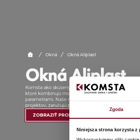
Okná
Okná Aliplast
Okná
Aliplast
Komsta ako skúsený výrobca stolárstva ponúka pokroč
ktoré kombinujú moderný dizajn s výnimočnou odoln
parametrami. Naše riešenia podporujú realizáciu amb
projektov, zaručujú presnosť a včasné dodávky stav
Zgoda
ZOBRAZIŤ PRODUKTY
Niniejsza strona korzysta z
Wykorzystujemy pliki cookie 