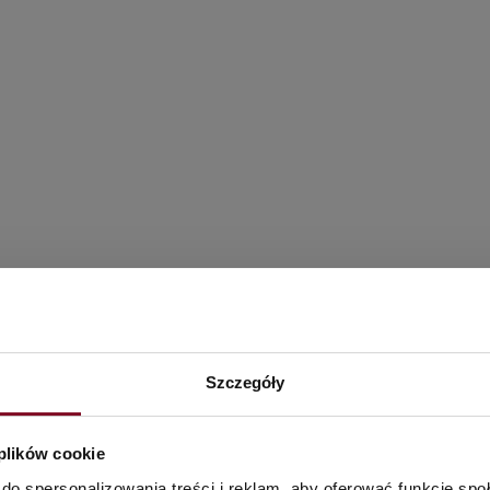
ilé hliníkové systémy Aliplast,
osťou a vynikajúcimi izolačnými
icióznych architektonických
ebných projektov.
Szczegóły
 plików cookie
do spersonalizowania treści i reklam, aby oferować funkcje sp