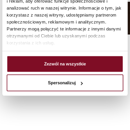
i reklam, aby oferować funkcje społecznościowe i
Okenné rukoväte
analizować ruch w naszej witrynie. Informacje o tym, jak
korzystasz z naszej witryny, udostępniamy partnerom
społecznościowym, reklamowym i analitycznym.
/
/
/
Domovská stránka
príslušenstvo
Kľučky dverí
Partnerzy mogą połączyć te informacje z innymi danymi
Okenné rukoväte
otrzymanymi od Ciebie lub uzyskanymi podczas
korzystania z ich usług.
Zezwól na wszystkie
Spersonalizuj