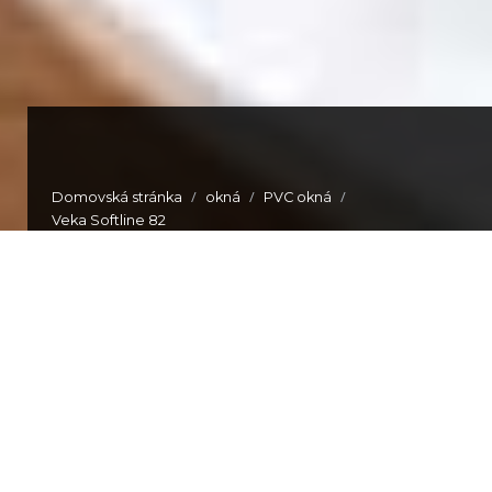
/
/
/
Domovská stránka
okná
PVC okná
Veka Softline 82