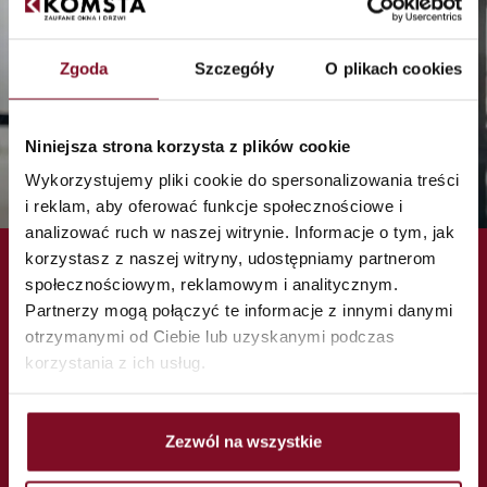
Zgoda
Szczegóły
O plikach cookies
Niniejsza strona korzysta z plików cookie
Wykorzystujemy pliki cookie do spersonalizowania treści
i reklam, aby oferować funkcje społecznościowe i
analizować ruch w naszej witrynie. Informacje o tym, jak
korzystasz z naszej witryny, udostępniamy partnerom
społecznościowym, reklamowym i analitycznym.
Partnerzy mogą połączyć te informacje z innymi danymi
Nasienna Street 2, 44-120 Pyskowice
otrzymanymi od Ciebie lub uzyskanymi podczas
Openingstijden van de salon:
korzystania z ich usług.
Ma-vr:
8:00 tot 17:00 uur
Zaterdag
: 8:00 TOT 12:00 UUR
zondag:
inoperabele
salon@komsta.pl
Zezwól na wszystkie
Tel. +48 32 338 36 10