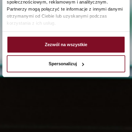
społecznościowym, reklamowym i analitycznym.
Erhöhung der Sicherheit
Partnerzy mogą połączyć te informacje z innymi danymi
otrzymanymi od Ciebie lub uzyskanymi podczas
der Kleinsten
korzystania z ich usług.
Zezwól na wszystkie
Spersonalizuj