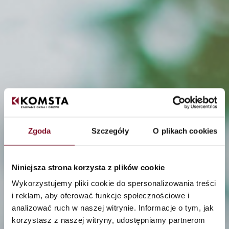
Zgoda
Szczegóły
O plikach cookies
Niniejsza strona korzysta z plików cookie
Wykorzystujemy pliki cookie do spersonalizowania treści
Sichere Fenster und
i reklam, aby oferować funkcje społecznościowe i
Türen — Lösungen in der
analizować ruch w naszej witrynie. Informacje o tym, jak
korzystasz z naszej witryny, udostępniamy partnerom
Fensterschreinerei zur