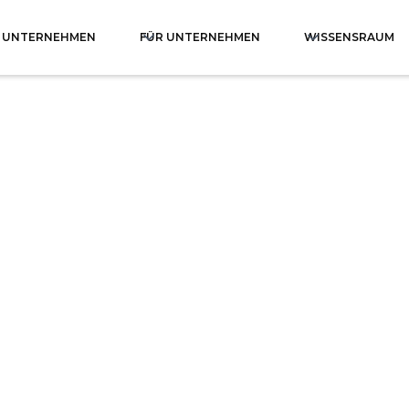
S UNTERNEHMEN
FÜR UNTERNEHMEN
WISSENSRAUM
Producent okien PVC
rzyskie
Producent okien PCV Ś
dniopomorskie
Producent okien PCV 
polskie
Producent okien PCV W
sko-Mazurskie
Producent okien PCV 
Producent okien PCV Ś