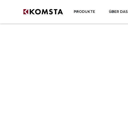
PRODUKTE
ÜBER DA
Producent okien aluminiowych
Producent okien aluminiowych Świętok
Producent okien aluminiowych Zacho
Producent okien aluminiowych Wielko
Producent okien aluminiowych Warmiń
Producent okien aluminiowych Śląskie