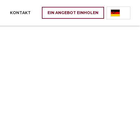
KONTAKT
EIN ANGEBOT EINHOLEN
ląskie
Zachodniopomorskie
ielkopolskie
Warmińsko-Mazurskie
więtokrzyskie