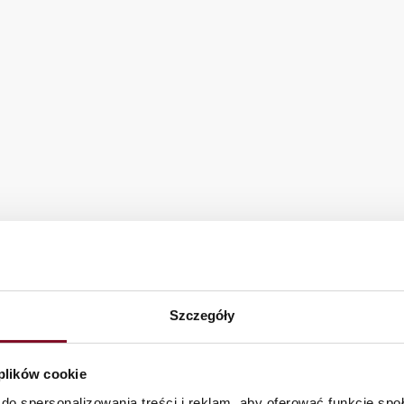
ych
Producent okien alum
a
Producent okien alum
 Góra
Producent okien alum
Producent okien alum
w
Producent okien alumi
ca
Producent okien alum
wiec
Producent okien alum
a
Producent okien alumi
oniów
Producent okien alumi
a
Producent okien alum
lec
Producent okien alumi
o
Producent okien alum
ice
Producent okien alum
Producent okien alumi
Szczegóły
Podkarpackie
Producent okien alum
 plików cookie
ec Świętokrzyski
Producent okien alumi
do spersonalizowania treści i reklam, aby oferować funkcje sp