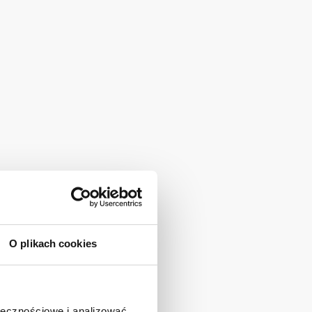
iniowych Tarnów
iniowych Nowy Sącz
iniowych Oświęcim
iniowych Chrzanów
niowych Olkusz
iniowych Bochnia
iniowych Nowy Targ
niowych Gorlice
niowych Wieliczka
iniowych Zakopane
niowych Brzesko
iniowych Wadowice
iniowych Andrychów
niowych Krynica-Zdrój
O plikach cookies
iniowych Rzeszów
niowych Przemyśl
ołecznościowe i analizować