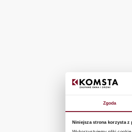
Producent okien aluminiowych Wałbrz
Producent okien aluminiowych Legnic
Producent okien aluminiowych Jelenia
Producent okien aluminiowych Lubin
Producent okien aluminiowych Głogó
Producent okien aluminiowych Świdni
Producent okien aluminiowych Bolesła
Producent okien aluminiowych Oleśnic
Producent okien aluminiowych Dzierż
Producent okien aluminiowych Bielaw
Producent okien aluminiowych Zgorze
Producent okien aluminiowych Kłodzk
Producent okien aluminiowych Polkow
Producent okien aluminiowych Jawor
Zgoda
Świętokrzyskie
Producent okien aluminiowych Kielce
Niniejsza strona korzysta z
Producent okien aluminiowych Ostrowi
Wykorzystujemy pliki cookie 