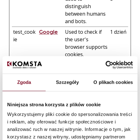
distinguish
between humans
and bots.
test_cook
Used to check if
1 dzień
Google
ie
the user's
browser supports
cookies.
wf-csrf
komsta.pl
Ensures visitor
Sesyjn
browsing-security
e
by preventing
Zgoda
Szczegóły
O plikach cookies
cross-site request
forgery. This
cookie is essential
Niniejsza strona korzysta z plików cookie
for the security of
Wykorzystujemy pliki cookie do spersonalizowania treści
the website and
i reklam, aby oferować funkcje społecznościowe i
visitor.
analizować ruch w naszej witrynie. Informacje o tym, jak
wf-
komsta.pl
Ensures visitor
Sesyjn
korzystasz z naszej witryny, udostępniamy partnerom