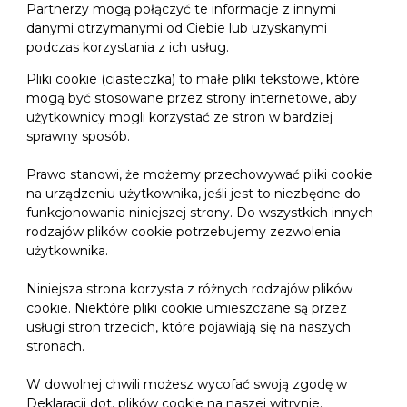
Partnerzy mogą połączyć te informacje z innymi
danymi otrzymanymi od Ciebie lub uzyskanymi
podczas korzystania z ich usług.
Pliki cookie (ciasteczka) to małe pliki tekstowe, które
mogą być stosowane przez strony internetowe, aby
użytkownicy mogli korzystać ze stron w bardziej
sprawny sposób.
Prawo stanowi, że możemy przechowywać pliki cookie
na urządzeniu użytkownika, jeśli jest to niezbędne do
funkcjonowania niniejszej strony. Do wszystkich innych
rodzajów plików cookie potrzebujemy zezwolenia
użytkownika.
Niniejsza strona korzysta z różnych rodzajów plików
cookie. Niektóre pliki cookie umieszczane są przez
usługi stron trzecich, które pojawiają się na naszych
stronach.
W dowolnej chwili możesz wycofać swoją zgodę w
Deklaracji dot. plików cookie na naszej witrynie.