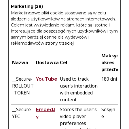
Marketing (28)
Marketingowe pliki cookie stosowane są w celu
śledzenia użytkowników na stronach internetowych.
Celem jest wyświetlanie reklam, które są istotne i
interesujące dla poszczególnych użytkowników i tym
samym bardziej cenne dla wydawców i
reklamodawców strony trzeciej.
Maksymaln
Nazwa
Dostawca
Cel
okres
przechowy
__Secure-
Used to track
180 dni
YouTube
ROLLOUT
user’s interaction
_TOKEN
with embedded
content.
__Secure-
Stores the user's
Sesyjn
Embed.l
YEC
video player
e
y
preferences