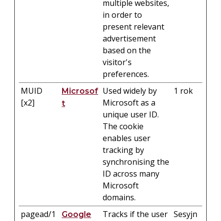
multiple websites,
in order to
present relevant
advertisement
based on the
visitor's
preferences.
MUID
Used widely by
1 rok
Microsof
[x2]
Microsoft as a
t
unique user ID.
The cookie
enables user
tracking by
synchronising the
ID across many
Microsoft
domains.
pagead/1
Tracks if the user
Sesyjn
Google