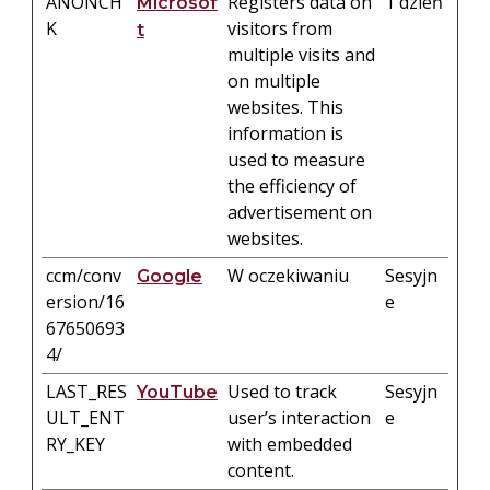
ANONCH
Registers data on
1 dzień
Microsof
K
visitors from
t
multiple visits and
on multiple
websites. This
information is
used to measure
the efficiency of
advertisement on
websites.
ccm/conv
W oczekiwaniu
Sesyjn
Google
ersion/16
e
67650693
4/
LAST_RES
Used to track
Sesyjn
YouTube
ULT_ENT
user’s interaction
e
RY_KEY
with embedded
content.