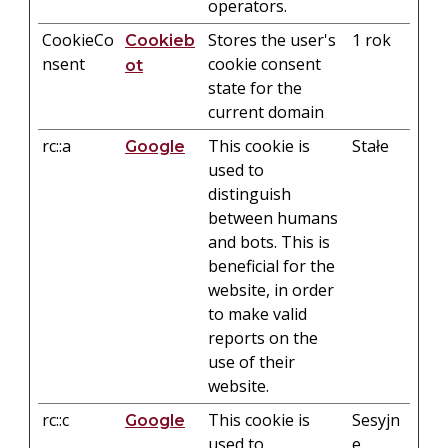
operators.
CookieCo
Stores the user's
1 rok
Cookieb
nsent
cookie consent
ot
state for the
current domain
rc::a
This cookie is
Stałe
Google
used to
distinguish
between humans
and bots. This is
beneficial for the
website, in order
to make valid
reports on the
use of their
website.
rc::c
This cookie is
Sesyjn
Google
used to
e