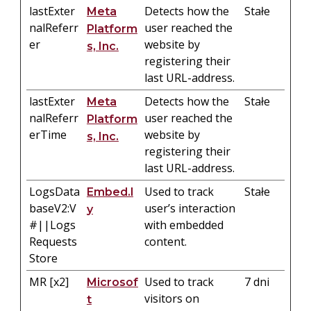
lastExter
Detects how the
Stałe
Meta
nalReferr
user reached the
Platform
er
website by
s, Inc.
registering their
last URL-address.
lastExter
Detects how the
Stałe
Meta
nalReferr
user reached the
Platform
erTime
website by
s, Inc.
registering their
last URL-address.
LogsData
Used to track
Stałe
Embed.l
baseV2:V
user’s interaction
y
#||Logs
with embedded
Requests
content.
Store
MR [x2]
Used to track
7 dni
Microsof
visitors on
t