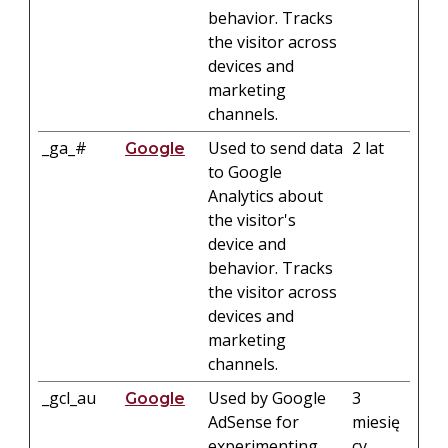
behavior. Tracks
the visitor across
devices and
marketing
channels.
_ga_#
Used to send data
2 lat
Google
to Google
Analytics about
the visitor's
device and
behavior. Tracks
the visitor across
devices and
marketing
channels.
_gcl_au
Used by Google
3
Google
AdSense for
miesię
experimenting
cy