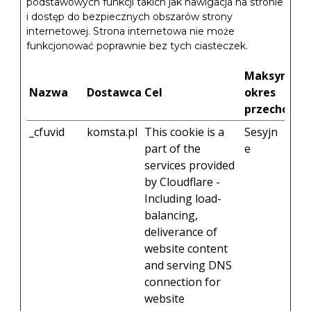
podstawowych funkcji takich jak nawigacja na stronie
i dostęp do bezpiecznych obszarów strony
internetowej. Strona internetowa nie może
funkcjonować poprawnie bez tych ciasteczek.
Maksymaln
Nazwa
Dostawca
Cel
okres
przechowy
_cfuvid
komsta.pl
This cookie is a
Sesyjn
part of the
e
services provided
by Cloudflare -
Including load-
balancing,
deliverance of
website content
and serving DNS
connection for
website