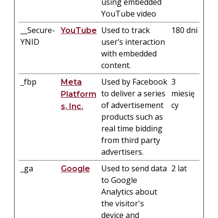
using embedded
YouTube video
__Secure-
Used to track
180 dni
YouTube
YNID
user’s interaction
with embedded
content.
_fbp
Used by Facebook
3
Meta
to deliver a series
miesię
Platform
of advertisement
cy
s, Inc.
products such as
real time bidding
from third party
advertisers.
_ga
Used to send data
2 lat
Google
to Google
Analytics about
the visitor's
device and