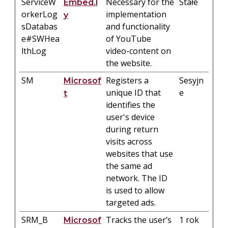
ServiceW
Necessary for the
Stałe
Embed.l
orkerLog
implementation
y
sDatabas
and functionality
e#SWHea
of YouTube
lthLog
video-content on
the website.
SM
Registers a
Sesyjn
Microsof
unique ID that
e
t
identifies the
user's device
during return
visits across
websites that use
the same ad
network. The ID
is used to allow
targeted ads.
SRM_B
Tracks the user’s
1 rok
Microsof