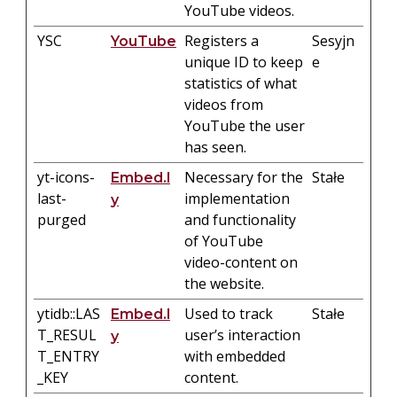
YouTube videos.
YSC
Registers a
Sesyjn
YouTube
unique ID to keep
e
statistics of what
videos from
YouTube the user
has seen.
yt-icons-
Necessary for the
Stałe
Embed.l
last-
implementation
y
purged
and functionality
of YouTube
video-content on
the website.
ytidb::LAS
Used to track
Stałe
Embed.l
T_RESUL
user’s interaction
y
T_ENTRY
with embedded
_KEY
content.