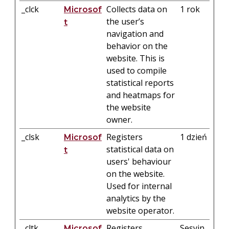
_clck
Collects data on
1 rok
Microsof
the user’s
t
navigation and
behavior on the
website. This is
used to compile
statistical reports
and heatmaps for
the website
owner.
_clsk
Registers
1 dzień
Microsof
statistical data on
t
users' behaviour
on the website.
Used for internal
analytics by the
website operator.
_cltk
Registers
Sesyjn
Microsof