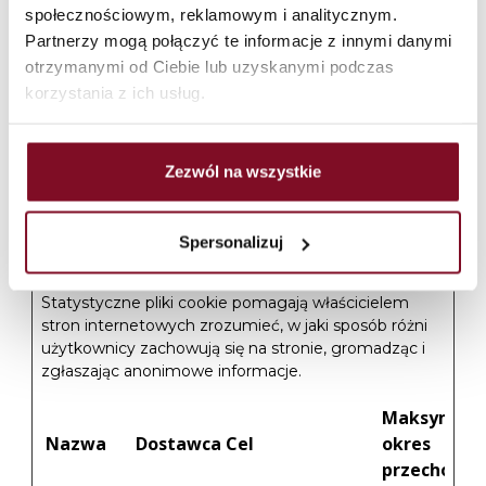
csrf.sig
browsing-security
e
społecznościowym, reklamowym i analitycznym.
by preventing
Partnerzy mogą połączyć te informacje z innymi danymi
cross-site request
otrzymanymi od Ciebie lub uzyskanymi podczas
forgery. This
korzystania z ich usług.
cookie is essential
for the security of
the website and
Zezwól na wszystkie
visitor.
Spersonalizuj
Statystyka (4)
Statystyczne pliki cookie pomagają właścicielem
stron internetowych zrozumieć, w jaki sposób różni
użytkownicy zachowują się na stronie, gromadząc i
zgłaszając anonimowe informacje.
Maksymaln
Nazwa
Dostawca
Cel
okres
przechowy