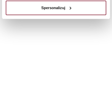
Spersonalizuj
Gesunde Luft in Ihrem Zuhause — wie
wichtig gutes Lüften ist
12/10/2025
Frische Raumluft ist kein Luxus, sondern die Grundlage
für ein gesundes Leben. In den meisten Fällen erfolgt die
Belüftung jedoch ausschließlich über ein Gitter im
Badezimmer, eine Dunstabzugshaube oder ein
angelehntes Fenster [...]