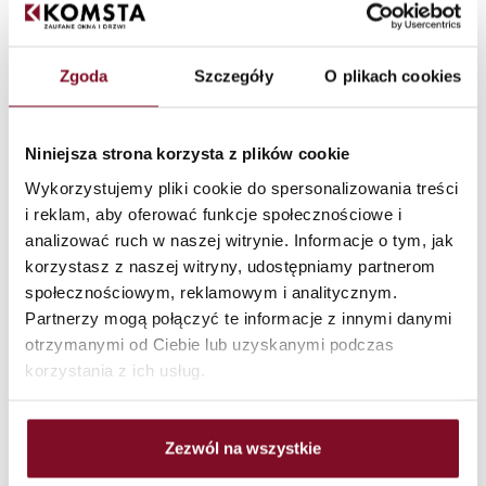
Lernen Sie die effektivsten Methoden
kennen, um Räume ruhig zu machen!
28/10/2025
Zgoda
Szczegóły
O plikach cookies
Lärm ist ein wesentlicher Bestandteil des modernen
Lebens. Belebte Straßen, Straßenbahnen, Nachbarn oder
der Lärm von Renovierungsarbeiten können die Ruhe im
Niniejsza strona korzysta z plików cookie
Haus effektiv stören. Zuhause, das ein Ort der Ruhe und
Erholung sein sollte [...]
Wykorzystujemy pliki cookie do spersonalizowania treści
i reklam, aby oferować funkcje społecznościowe i
analizować ruch w naszej witrynie. Informacje o tym, jak
korzystasz z naszej witryny, udostępniamy partnerom
społecznościowym, reklamowym i analitycznym.
Partnerzy mogą połączyć te informacje z innymi danymi
otrzymanymi od Ciebie lub uzyskanymi podczas
korzystania z ich usług.
Zezwól na wszystkie