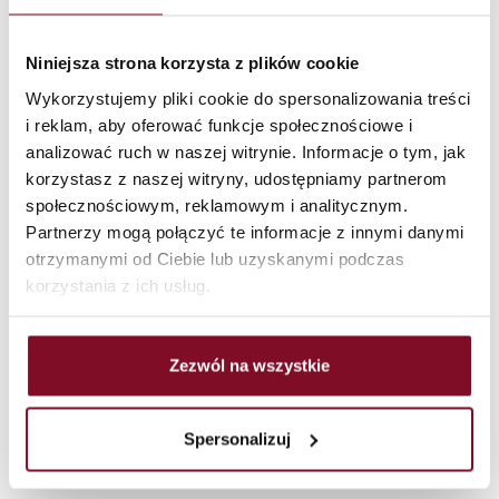
Griff auf beiden Seiten,
Niniejsza strona korzysta z plików cookie
Einsatz mit Schlüssel
Wykorzystujemy pliki cookie do spersonalizowania treści
i reklam, aby oferować funkcje społecznościowe i
Lorem ipsum dolor site amet, consectetur adipiscing
analizować ruch w naszej witrynie. Informacje o tym, jak
elite. Suspendisse varius enim in eros elementum
korzystasz z naszej witryny, udostępniamy partnerom
tristique. Duis cursus, mi quis viverra ornare, eros dolor
społecznościowym, reklamowym i analitycznym.
interdum nulla, ut comodo diam libero vitae erat. Aenea
Partnerzy mogą połączyć te informacje z innymi danymi
faucibus nibh et juste cursus id rutrum lorem imperdiet.
otrzymanymi od Ciebie lub uzyskanymi podczas
Nunc ut sem vitae risus tristique posuere.
korzystania z ich usług.
SIEHE DIE PRODUKTE
Zezwól na wszystkie
Spersonalizuj