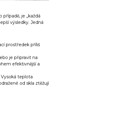
 případě, je „každá
pší výsledky. Jedná
í prostředek příliš
ebo je připravit na
ohem efektivnější a
 Vysoká teplota
dražené od skla ztěžují