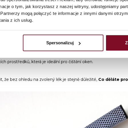
ormacje o tym, jak korzystasz z naszej witryny, udostępniamy p
kna bez pruhů
, musíte pamatovat na výběr správného čisticího
Partnerzy mogą połączyć te informacje z innymi danymi otrzym
ungovat následující:
nia z ich usług.
ěné kapaliny s alkoholem
— tyto čisticí prostředky se rovnomě
ávají žádné stopy.
Spersonalizuj
Z
tok (1:3)
— ekologický, přírodní, levný a především účinný způs
em mycího prostředku a několika kapek glycerinu
— další úči
ch prostředků, která je ideální pro čištění oken.
, že bez ohledu na zvolený lék je stejně důležité,
Co děláte pro