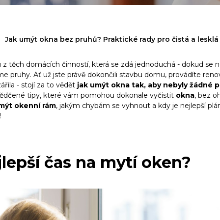
Jak umýt okna bez pruhů? Praktické rady pro čistá a lesklá
 z těch domácích činností, která se zdá jednoduchá - dokud se 
e pruhy. Ať už jste právě dokončili stavbu domu, provádíte reno
řila - stojí za to vědět
jak umýt okna tak, aby nebyly žádné 
vědčené tipy, které vám pomohou dokonale vyčistit
okna
, bez o
mýt okenní rám
, jakým chybám se vyhnout a kdy je nejlepší plán
!
jlepší čas na mytí oken?