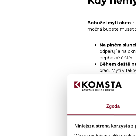
Kdy nemý
Bohužel mytí oken
za
možná budete muset zn
Na plném slunc
odpařují a na okn
nepřesné čištění
Během deště ne
práci. Mytí v ta
V silném mrazu
skla.
Zgoda
S čím umý
žádné š
Niniejsza strona korzysta z
Wykorzystujemy pliki cookie 