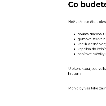
Co budete
Než začnete čistit okna,
měkká tkanina z 
gumová stěrka n
kbelík vlažné vod
kapalina do čelní
papírové ručníky 
U oken, která jsou velk
hrotem.
Mohlo by vás také zají