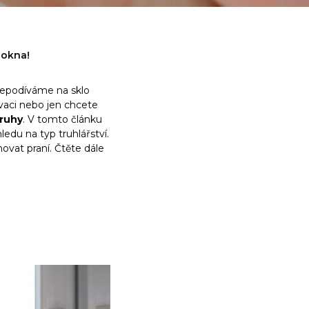
 okna!
nepodíváme na sklo
vaci nebo jen chcete
pruhy
. V tomto článku
hledu na typ truhlářství.
ovat praní. Čtěte dále