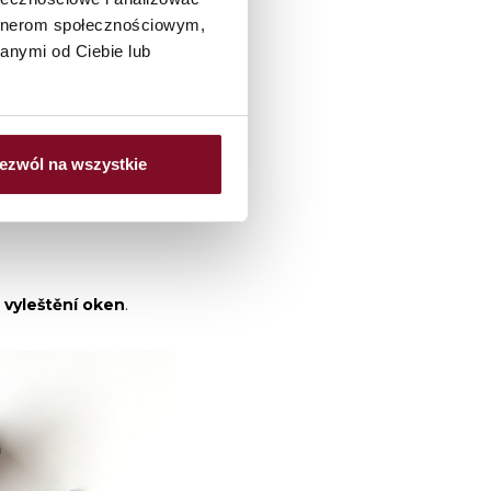
artnerom społecznościowym,
 prostředku. V tomto
anymi od Ciebie lub
rně odpařují z povrchu
ezwól na wszystkie
ob výroby lesklých
nná alternativa
 vyleštění oken
.