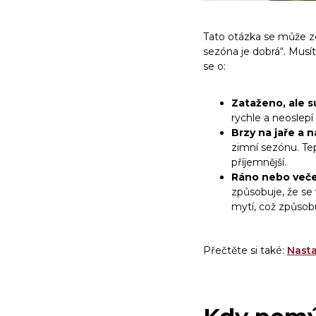
Tato otázka se může zd
sezóna je dobrá“. Musít
se o:
Zataženo, ale 
rychle a neoslepí
Brzy na jaře a 
zimní sezónu. Tep
příjemnější.
Ráno nebo veče
způsobuje, že se 
mytí, což způsob
Přečtěte si také:
Nasta