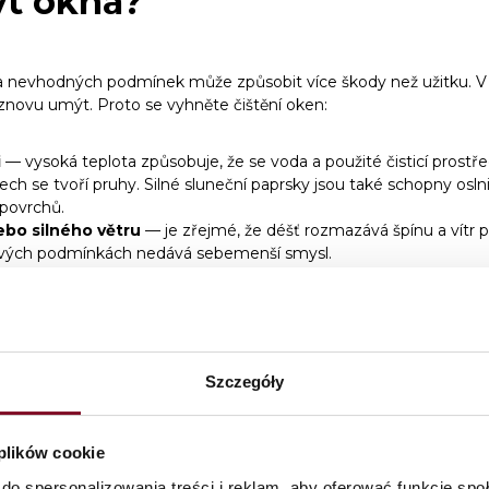
t okna?
 nevhodných podmínek může způsobit více škody než užitku. V 
ovu umýt. Proto se vyhněte čištění oken:
i
— vysoká teplota způsobuje, že se voda a použité čisticí prostřed
ech se tvoří pruhy. Silné sluneční paprsky jsou také schopny osln
 povrchů.
bo silného větru
— je zřejmé, že déšť rozmazává špínu a vítr př
kových podmínkách nedává sebemenší smysl.
— použité čisticí prostředky a voda mohou zamrznout a zabrán
Szczegóły
t okna tak, aby na oknech
mouhy?
 plików cookie
do spersonalizowania treści i reklam, aby oferować funkcje sp