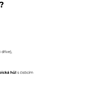
?
 dříve),
pická hůl
s čisticím