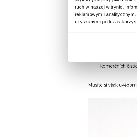
ruch w naszej witrynie. Inf
Pokud chcete získat
o
reklamowym i analitycznym. 
případě bude nejlépe f
uzyskanymi podczas korzysta
Speciální sklen
tabulí a nezanech
Ocet a vodní roz
oken.
Voda s přídavk
komerčních čisticí
Musíte si však uvědomit