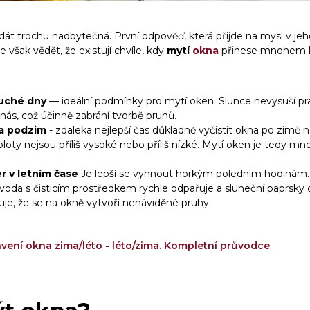
át trochu nadbytečná. První odpověď, která přijde na mysl v jeho
e však vědět, že existují chvíle, kdy
mytí
okna
přinese mnohem le
suché dny
— ideální podmínky pro mytí oken. Slunce nevysuší prac
 nás, což účinně zabrání tvorbě pruhů.
na podzim
- zdaleka nejlepší čas důkladně vyčistit okna po zimě n
loty nejsou příliš vysoké nebo příliš nízké. Mytí oken je tedy mn
r v letním čase
Je lepší se vyhnout horkým poledním hodinám.
voda s čisticím prostředkem rychle odpařuje a sluneční paprsky o
uje, že se na okně vytvoří nenáviděné pruhy.
vení okna zima/léto - léto/zima. Kompletní průvodce