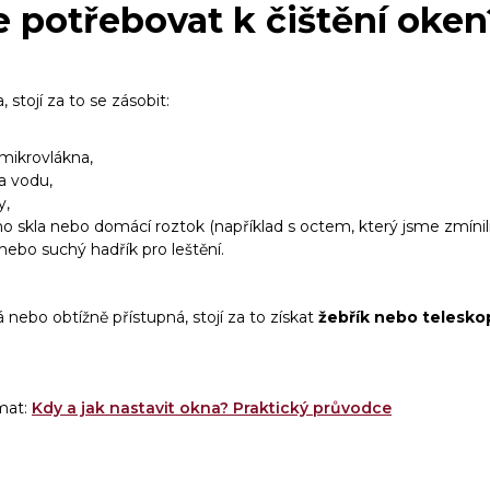
 potřebovat k čištění oken
 stojí za to se zásobit:
mikrovlákna,
a vodu,
y,
ho skla nebo domácí roztok (například s octem, který jsme zmínili
nebo suchý hadřík pro leštění.
á nebo obtížně přístupná, stojí za to získat
žebřík nebo telesko
mat:
Kdy a jak nastavit okna? Praktický průvodce