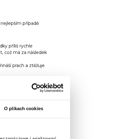
nejlepším případě
ky příliš rychle
it, což má za následek
ináší prach a ztěžuje
it důkladnému mytí
O plikach cookies
 nebyly
ołecznościowe i analizować