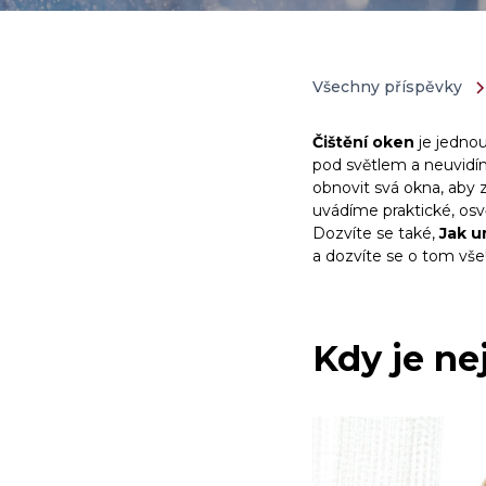
Všechny příspěvky
Čištění oken
je jednou
pod světlem a neuvidím
obnovit svá okna, aby zá
uvádíme praktické, os
Dozvíte se také,
Jak u
a dozvíte se o tom vše
Kdy je ne