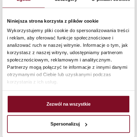
tramvaje, sousedé nebo hluk rekonstrukcí mohou účinně
narušit klid v domě. Domov, který by měl být místem
odpočinku a zotavení. Nejběžnější zdroj zvuků [...]
Niniejsza strona korzysta z plików cookie
Wykorzystujemy pliki cookie do spersonalizowania treści
i reklam, aby oferować funkcje społecznościowe i
analizować ruch w naszej witrynie. Informacje o tym, jak
korzystasz z naszej witryny, udostępniamy partnerom
społecznościowym, reklamowym i analitycznym.
Partnerzy mogą połączyć te informacje z innymi danymi
otrzymanymi od Ciebie lub uzyskanymi podczas
korzystania z ich usług.
Zezwól na wszystkie
Spersonalizuj
Zdravý vzduch ve vaší domácnosti —