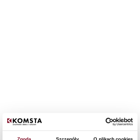
Jak umlčet okna? - Poznejte nejúčinnější
způsoby, jak ztišit pokoje!
28/10/2025
Hluk je nedílnou součástí moderního života. Rušné ulice,
Zgoda
Szczegóły
O plikach cookies