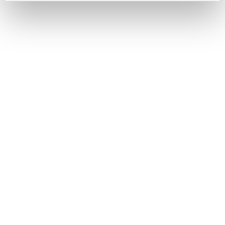
důležitost řádného větrání
12/10/2025
Čerstvý vnitřní vzduch není luxus, ale základ zdravého
života. Nejčastěji je však větrání spojeno výhradně s
mřížkou v koupelně, kuchyňskou digestoří nebo s
pootevřeným oknem. Ve skutečnosti správná výměna
vzduchu [...]