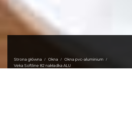
/
/
/
Strona główna
Okna
Okna pvc-aluminium
Veka Softline 82 nakładka ALU