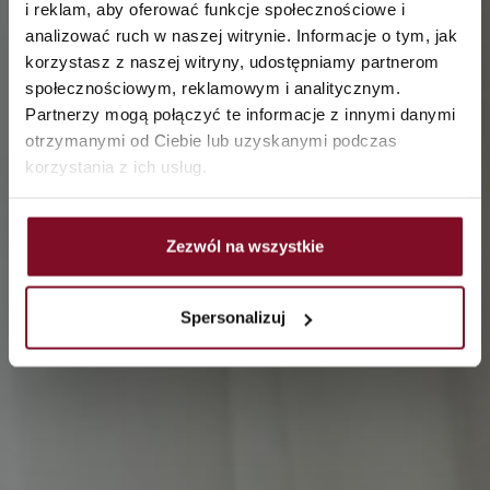
i reklam, aby oferować funkcje społecznościowe i
analizować ruch w naszej witrynie. Informacje o tym, jak
Casa aperta sul giardino.
korzystasz z naszej witryny, udostępniamy partnerom
Porte da patio moderne
społecznościowym, reklamowym i analitycznym.
Partnerzy mogą połączyć te informacje z innymi danymi
otrzymanymi od Ciebie lub uzyskanymi podczas
korzystania z ich usług.
Zezwól na wszystkie
Spersonalizuj