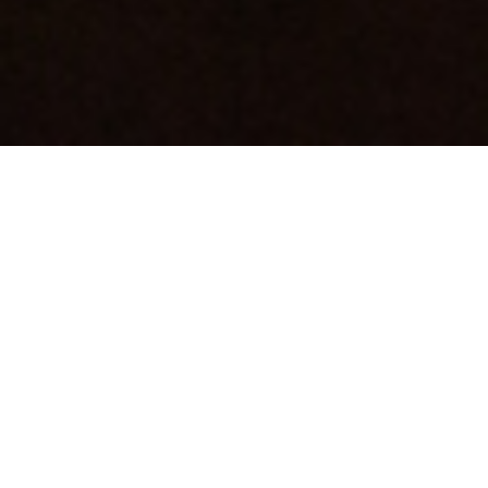
Tutti i post
Casa aperta sul giardino. Porte da patio moderne
L'architettura contemporanea cerca di creare uno
spazio armonioso e coeso che fonda
perfettamente l'interno della casa con l'ambiente
circostante. Questa tendenza, chiamata
colloquialmente «casa aperta sul giardino», sta
guadagnando popolarità, apportando vantaggi sia
estetici che funzionali. Uno degli elementi chiave di
questa tendenza sono le moderne porte finestre
scorrevoli che consentono il massimo utilizzo della