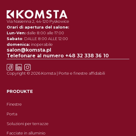
costruzioni. Le tende a rullo da incasso sono dedicate agli
edifici di nuova costruzione. Possiamo inoltre offrire ai nostri
clienti tende per facciate moderne e tende tessili esterne
tipo Screen.
Via Nasienna 2, 44-120 Pyskowice
Orari di apertura del salone:
Lun-Ven:
dalle 8:00 alle 17:00
Sabato
: DALLE 8:00 ALLE 12:00
domenica:
inoperabile
salon@komsta.pl
Telefonare al numero +48 32 338 36 10
Copyright © 2026 Komsta | Porte e finestre affidabili
PRODUKTE
Finestre
Porta
Soluzioni per terrazze
Facciate in alluminio