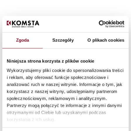
Zgoda
Szczegóły
O plikach cookies
Niniejsza strona korzysta z plików cookie
Wykorzystujemy pliki cookie do spersonalizowania treści
Produttore di vetri
i reklam, aby oferować funkcje społecznościowe i
isolanti
analizować ruch w naszej witrynie. Informacje o tym, jak
korzystasz z naszej witryny, udostępniamy partnerom
społecznościowym, reklamowym i analitycznym.
/
/
Strona główna
Akcesoria
Szyby
Partnerzy mogą połączyć te informacje z innymi danymi
otrzymanymi od Ciebie lub uzyskanymi podczas
korzystania z ich usług.