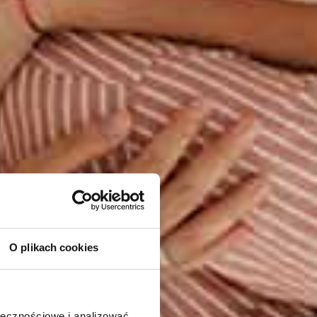
O plikach cookies
ołecznościowe i analizować