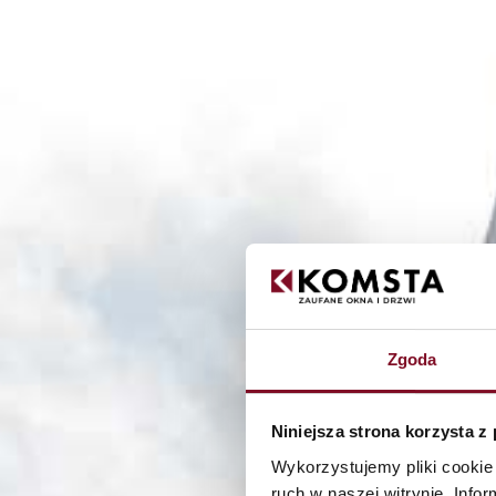
Zgoda
Niniejsza strona korzysta z
Wykorzystujemy pliki cookie 
Produkter
Aluminum facades
Alipl
ruch w naszej witrynie. Inf