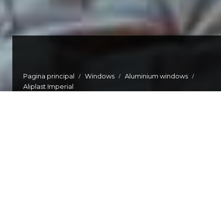
/
/
/
Pagina principal
Windows
Aluminium windows
Aliplast Imperial