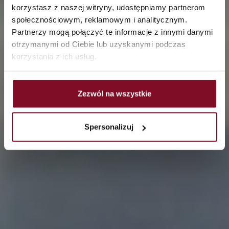
windows — what is it and
korzystasz z naszej witryny, udostępniamy partnerom
why is it worth deciding
społecznościowym, reklamowym i analitycznym.
Partnerzy mogą połączyć te informacje z innymi danymi
on it?
otrzymanymi od Ciebie lub uzyskanymi podczas
korzystania z ich usług.
Zezwól na wszystkie
Spersonalizuj