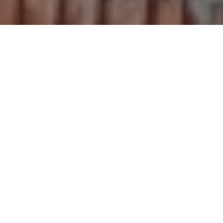
All posts
Warm installation of windows — what is it and why is
it worth deciding on it?
Modern construction places more and more emphasis on
energy efficiency and thermal comfort of users. Among
the key elements affecting the energy efficiency of
buildings are not only the technical characteristics of PVC
or aluminum windows, but also the way they are installed.
One of the most effective solutions in this regard is
warm installation of windows
, also known as layered
assembly.
In this article we will explain what a warm
installation is, what its effectiveness consists of,
what benefits the warm installation of windows has
and also how to do it step by step so that it fulfills
its function. Read on to find out all about it!