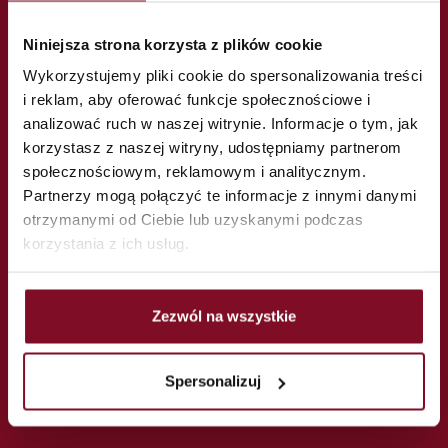
Niniejsza strona korzysta z plików cookie
WOŚP auction - Smart
Wykorzystujemy pliki cookie do spersonalizowania treści
i reklam, aby oferować funkcje społecznościowe i
Tedee with Bridge with
analizować ruch w naszej witrynie. Informacje o tym, jak
korzystasz z naszej witryny, udostępniamy partnerom
KOMSTA assembly at
społecznościowym, reklamowym i analitycznym.
Partnerzy mogą połączyć te informacje z innymi danymi
your door!
otrzymanymi od Ciebie lub uzyskanymi podczas
korzystania z ich usług.
Zezwól na wszystkie
Spersonalizuj