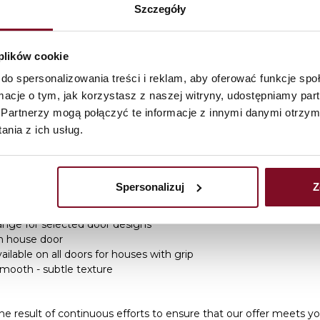
Szczegóły
 plików cookie
do spersonalizowania treści i reklam, aby oferować funkcje sp
ormacje o tym, jak korzystasz z naszej witryny, udostępniamy p
Partnerzy mogą połączyć te informacje z innymi danymi otrzym
nia z ich usług.
ounce that the latest
Komsta 2024 Doors Catalog
It is now av
Spersonalizuj
Z
s
 glass
nge for selected door designs
n house door
ailable on all doors for houses with grip
smooth - subtle texture
he result of continuous efforts to ensure that our offer meets y