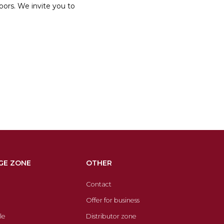
oors. We invite you to
GE ZONE
OTHER
Contact
Offer for business
le
Distributor zone