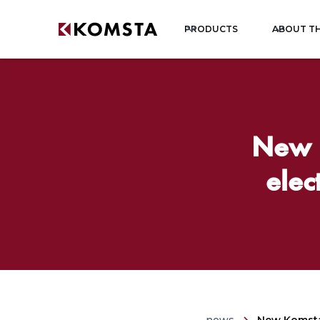
PRODUCTS
ABOUT T
New 
elec