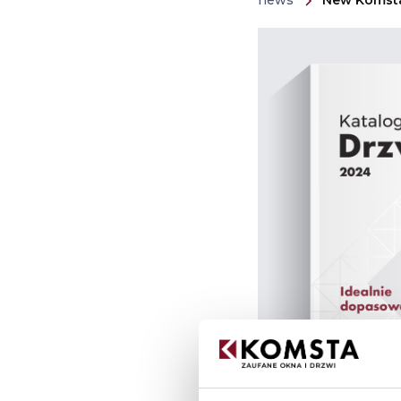
news
New Komsta 