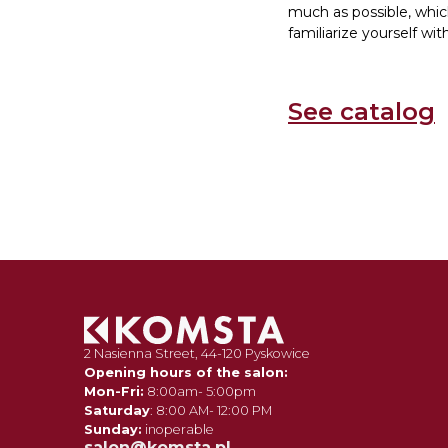
much as possible, which
familiarize yourself with
See catalog
2 Nasienna Street, 44-120 Pyskowice
Opening hours of the salon:
Mon-Fri:
8:00am- 5:00pm
Saturday
: 8:00 AM- 12:00 PM
Sunday:
inoperable
salon@komsta.pl