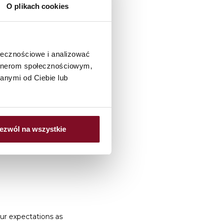
O plikach cookies
ołecznościowe i analizować
artnerom społecznościowym,
anymi od Ciebie lub
ailable in an electronic
ezwól na wszystkie
our expectations as