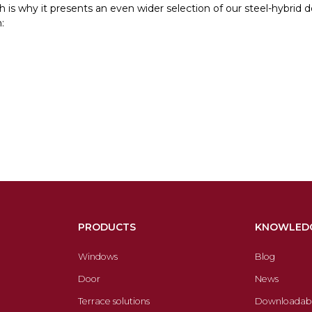
 is why it presents an even wider selection of our steel-hybrid d
:
PRODUCTS
KNOWLED
Windows
Blog
Door
News
Terrace solutions
Downloadab