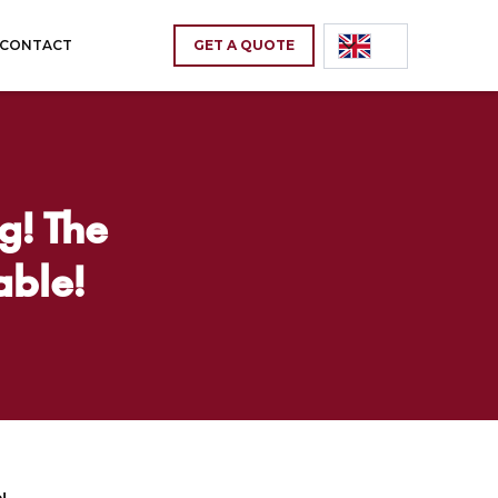
CONTACT
GET A QUOTE
! The
able!