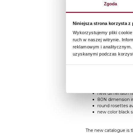
Zgoda
Niniejsza strona korzysta z
Wykorzystujemy pliki cookie 
ruch w naszej witrynie. Inf
reklamowym i analitycznym. 
uzyskanymi podczas korzysta
We are pleased to ann
version. And in it:
new door design
illuminates black
new dimension ra
80N dimension i
round rosettes av
new color black 
The new catalogue is t