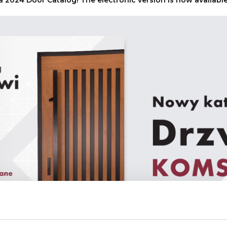
2024 Door Catalog! The electronic version is now available