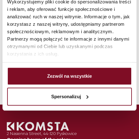
Wykorzystujemy pliki cookie do spersonalizowania treści
i reklam, aby oferować funkcje społecznościowe i
K1000 RC2
analizować ruch w naszej witrynie. Informacje o tym, jak
korzystasz z naszej witryny, udostępniamy partnerom
społecznościowym, reklamowym i analitycznym.
DS K3000
Partnerzy mogą połączyć te informacje z innymi danymi
otrzymanymi od Ciebie lub uzyskanymi podczas
korzystania z ich usług.
K1000 A RC2
Zezwól na wszystkie
K2000 Premium
Spersonalizuj
2 Nasienna Street, 44-120 Pyskowice